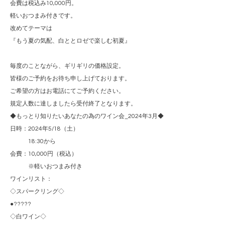
会費は税込み10,000円。
軽いおつまみ付きです。
改めてテーマは
『もう夏の気配、白ととロゼで楽しむ初夏』
毎度のことながら、ギリギリの価格設定。
皆様のご予約をお待ち申し上げております。
ご希望の方はお電話にてご予約ください。
規定人数に達しましたら受付終了となります。
◆もっとり知りたいあなたの為のワイン会_2024年3月◆
日時：2024年5/18（土）
18:30から
会費：10,000円（税込）
※軽いおつまみ付き
ワインリスト：
◇スパークリング◇
●?????
◇白ワイン◇