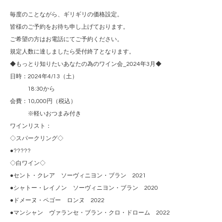
毎度のことながら、ギリギリの価格設定。
皆様のご予約をお待ち申し上げております。
ご希望の方はお電話にてご予約ください。
規定人数に達しましたら受付終了となります。
◆もっとり知りたいあなたの為のワイン会_2024年3月◆
日時：2024年4/13（土）
18:30から
会費：10,000円（税込）
※軽いおつまみ付き
ワインリスト：
◇スパークリング◇
●?????
◇白ワイン◇
●セント・クレア ソーヴィニヨン・ブラン 2021
●シャトー・レイノン ソーヴィニヨン・ブラン 2020
●ドメーヌ・ペゴー ロンヌ 2022
●マンシャン ヴァランセ・ブラン・クロ・ドローム 2022