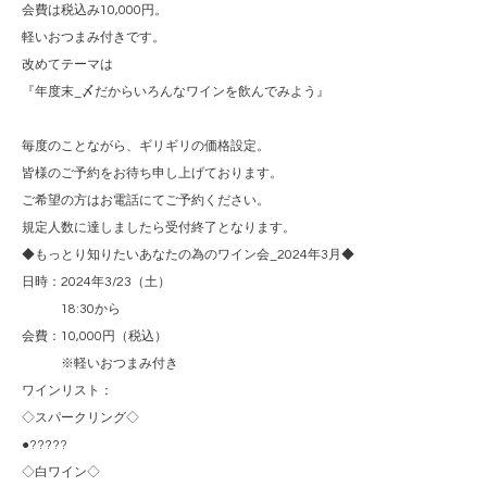
会費は税込み10,000円。
軽いおつまみ付きです。
改めてテーマは
『年度末_〆だからいろんなワインを飲んでみよう』
毎度のことながら、ギリギリの価格設定。
皆様のご予約をお待ち申し上げております。
ご希望の方はお電話にてご予約ください。
規定人数に達しましたら受付終了となります。
◆もっとり知りたいあなたの為のワイン会_2024年3月◆
日時：2024年3/23（土）
18:30から
会費：10,000円（税込）
※軽いおつまみ付き
ワインリスト：
◇スパークリング◇
●?????
◇白ワイン◇