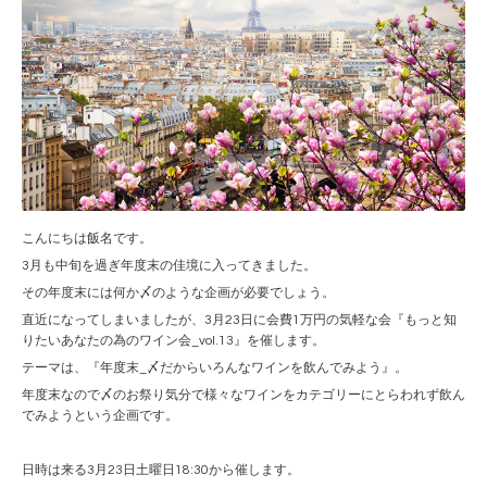
こんにちは飯名です。
3月も中旬を過ぎ年度末の佳境に入ってきました。
その年度末には何か〆のような企画が必要でしょう。
直近になってしまいましたが、3月23日に会費1万円の気軽な会『もっと知
りたいあなたの為のワイン会_vol.13』を催します。
テーマは、『年度末_〆だからいろんなワインを飲んでみよう』。
年度末なので〆のお祭り気分で様々なワインをカテゴリーにとらわれず飲ん
でみようという企画です。
日時は来る3月23日土曜日18:30から催します。