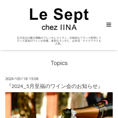
立川北口の魅力満載のフレンチレストラン。伝統的なフランス料理とフ
ランス直送のワインが自慢。多彩なランチに、お弁当・テイクアウトも
人気。
Topics
2024
/
05
/
18 15:09
『2024_5月至福のワイン会のお知らせ』