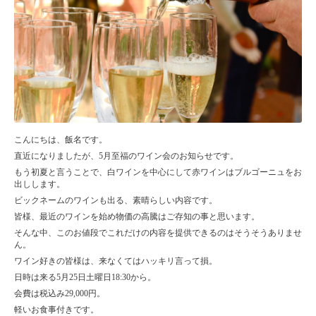
こんにちは、飯名です。
直近になりましたが、5月至福のワイン会のお知らせです。
もう初夏と言うことで、白ワインを中心にして赤ワインはブルゴーニュをお
出しします。
ビックネームのワインも出る、素晴らしい内容です。
皆様、最近のワインを始め物価の高騰はご存知の事と思います。
そんな中、このお値段でこれだけの内容を提供できるのはそうそうありませ
ん。
ワイン好きの皆様は
、来なくてはハッキリ言って損。
日時は来る5月
25
日土曜日
18:30
から。
会費は税込み
29,000
円。
軽いお食事付きです。