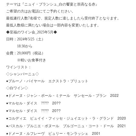
テーマは『ニュイ・ブランシュ_白の饗宴と崇高なる赤』
ご希望の方はお電話にてご予約ください。
最低遂行人数7名様で、規定人数に達しましたら受付終了となります。
最低人数様に満たない場合は一部内容を変更いたします。
◆
至福のワイン会
_2025
年
5
月◆
日時：
2024
年5
/25
（土）
18:30
から
会費：
29,000
円（税込）
※軽いお食事付き
ワインリスト：
◇
シャンパーニュ◇
●
ブルーノ・パイヤール エクストラ・ブリュット
◇
白ワイン◇
2022
●
ドメーヌ・ジャン・ポール・ミナール サンセール・ブラン
20??
●
マルセル・ダイス ?????
20??
●
マルセル・ダイス ?????
2020
●
コルディエ ピュイイ・フィッセ・ジュイエット・ラ・グランド
2021
●
パスカル・プルニエ・ボヌール ブルゴーニュ・コート・ドール
ドメーヌ・
2001
●
ルフレーヴ ピュリー・モンラッシェ