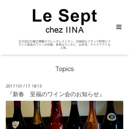
立川北口の魅力満載のフレンチレストラン。伝統的なフランス料理とフ
ランス直送のワインが自慢。多彩なランチに、お弁当・テイクアウトも
人気。
Topics
2017
/
01
/
17 18:13
『新春 至福のワイン会のお知らせ』