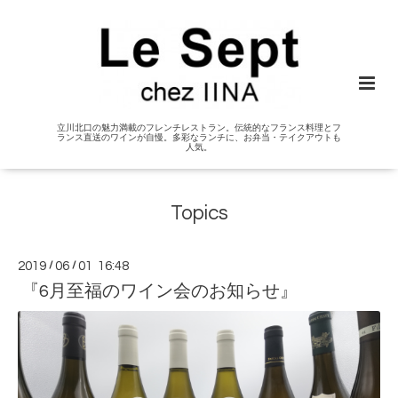
立川北口の魅力満載のフレンチレストラン。伝統的なフランス料理とフ
ランス直送のワインが自慢。多彩なランチに、お弁当・テイクアウトも
人気。
Topics
2019
/
06
/
01 16:48
『6月至福のワイン会のお知らせ』