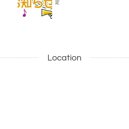
定
Location