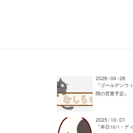
2026
04
28
/
/
『ゴールデンウ
間の営業予定』
2025
10
01
/
/
『本日10/1・デ