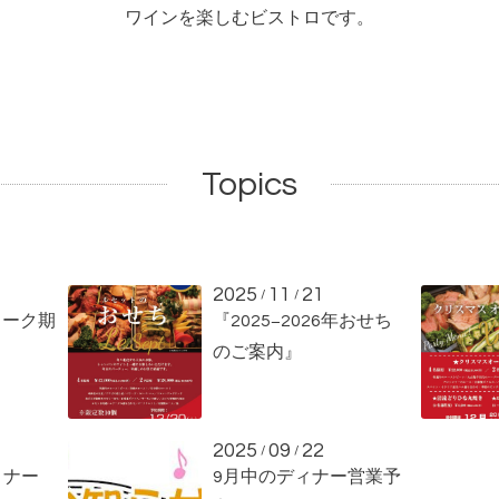
ワインを楽しむビストロです。
Topics
2025
11
21
/
/
ィーク期
『2025−2026年おせち
のご案内』
2025
09
22
/
/
ィナー
9月中のディナー営業予