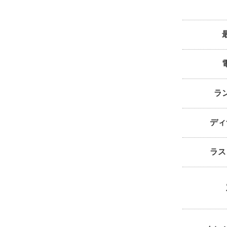
ラ
ディ
ラス