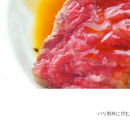
パリ郊外に佇む