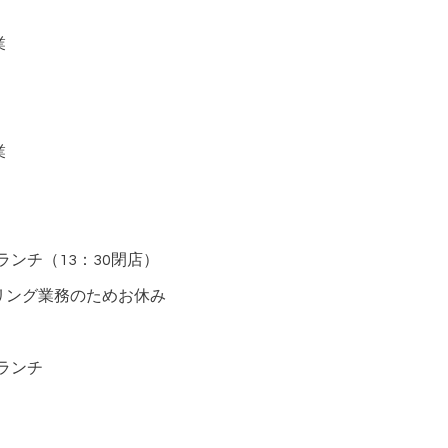
業
業
ランチ（13：30閉店）
業務のためお休み
ランチ