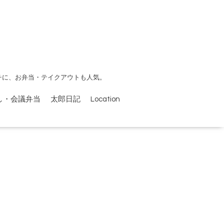
チに、お弁当・テイクアウトも人気。
し・会議弁当
太郎日記
Location