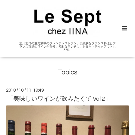
立川北口の魅力満載のフレンチレストラン。伝統的なフランス料理とフ
ランス直送のワインが自慢。多彩なランチに、お弁当・テイクアウトも
人気。
Topics
2018
/
10
/
11 19:49
「美味しいワインが飲みたくて Vol.2」