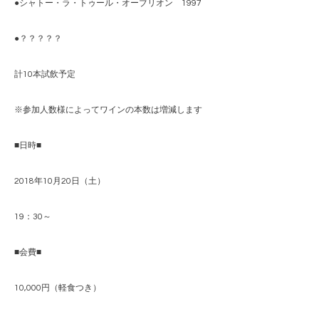
●シャトー・ラ・トゥール・オーブリオン 1997
●？？？？？
計10本試飲予定
※参加人数様によってワインの本数は増減します
■日時■
2018年10月20日（土）
19：30～
■会費■
10,000円（軽食つき）