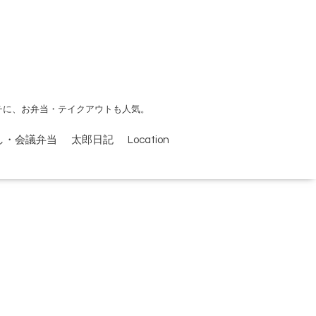
チに、お弁当・テイクアウトも人気。
し・会議弁当
太郎日記
Location