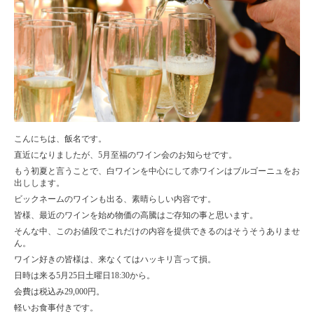
こんにちは、飯名です。
直近になりましたが、5月至福のワイン会のお知らせです。
もう初夏と言うことで、白ワインを中心にして赤ワインはブルゴーニュをお
出しします。
ビックネームのワインも出る、素晴らしい内容です。
皆様、最近のワインを始め物価の高騰はご存知の事と思います。
そんな中、このお値段でこれだけの内容を提供できるのはそうそうありませ
ん。
ワイン好きの皆様は
、来なくてはハッキリ言って損。
日時は来る5月
25
日土曜日
18:30
から。
会費は税込み
29,000
円。
軽いお食事付きです。