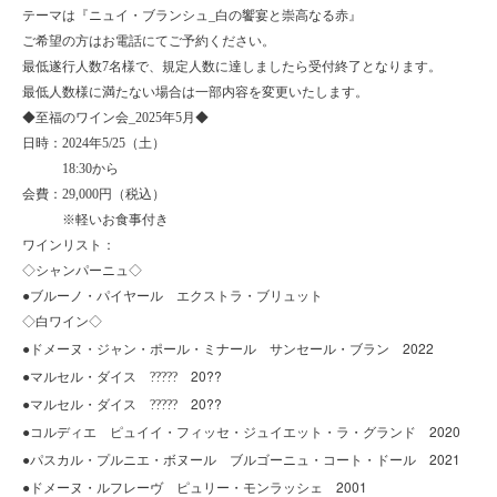
テーマは『ニュイ・ブランシュ_白の饗宴と崇高なる赤』
ご希望の方はお電話にてご予約ください。
最低遂行人数7名様で、規定人数に達しましたら受付終了となります。
最低人数様に満たない場合は一部内容を変更いたします。
◆
至福のワイン会
_2025
年
5
月◆
日時：
2024
年5
/25
（土）
18:30
から
会費：
29,000
円（税込）
※軽いお食事付き
ワインリスト：
◇
シャンパーニュ◇
●
ブルーノ・パイヤール エクストラ・ブリュット
◇
白ワイン◇
2022
●
ドメーヌ・ジャン・ポール・ミナール サンセール・ブラン
20??
●
マルセル・ダイス ?????
20??
●
マルセル・ダイス ?????
2020
●
コルディエ ピュイイ・フィッセ・ジュイエット・ラ・グランド
2021
●
パスカル・プルニエ・ボヌール ブルゴーニュ・コート・ドール
ドメーヌ・
2001
●
ルフレーヴ ピュリー・モンラッシェ