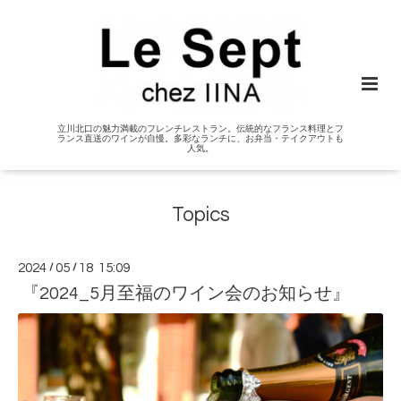
立川北口の魅力満載のフレンチレストラン。伝統的なフランス料理とフ
ランス直送のワインが自慢。多彩なランチに、お弁当・テイクアウトも
人気。
Topics
2024
/
05
/
18 15:09
『2024_5月至福のワイン会のお知らせ』