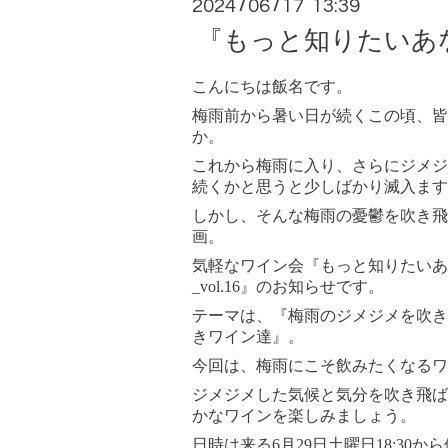
2024
06
17 13:39
/
/
『もっと知りたいあなた
こんにちは飯名です。
梅雨前から暑い日が続くこの頃、皆
か。
これから梅雨に入り、さらにジメジ
続くかと思うと少しばかり滅入ます
しかし、そんな梅雨の憂鬱を吹き飛
画。
気軽なワイン会『もっと知りたいあ
_vol.16』のお知らせです。
テーマは、『梅雨のジメジメを吹き
きワイン達』。
今回は、梅雨にこそ飲みたくなるワ
ジメジメした気候と気分を吹き飛ば
かなワインを楽しみましょう。
日時は来る6月29日土曜日18:30か