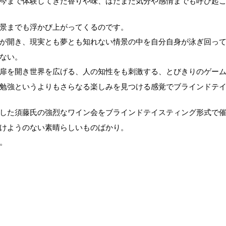
今まで体験してきた香りや味、はたまた気分や感情までも呼び起
景までも浮かび上がってくるのです。
が開き、現実とも夢とも知れない情景の中を自分自身が泳ぎ回っ
ない。
扉を開き世界を広げる、人の知性をも刺激する、とびきりのゲー
勉強というよりもさらなる楽しみを見つける感覚でブラインドテ
した須藤氏の強烈なワイン会をブラインドテイスティング形式で
けようのない素晴らしいものばかり。
。