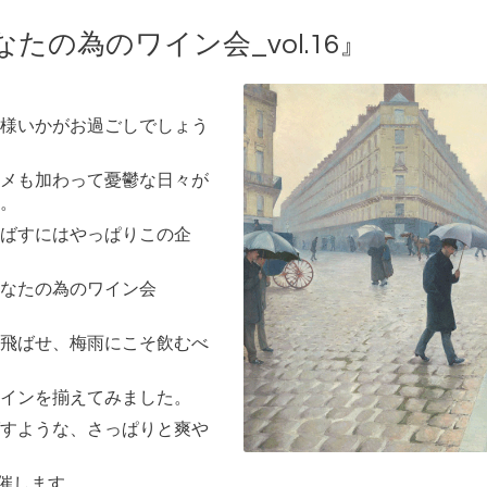
の為のワイン会_vol.16』
様いかがお過ごしでしょう
メも加わって憂鬱な日々が
。
ばすにはやっぱりこの企
なたの為のワイン会
飛ばせ、梅雨にこそ飲むべ
インを揃えてみました。
すような、さっぱりと爽や
ら催します。