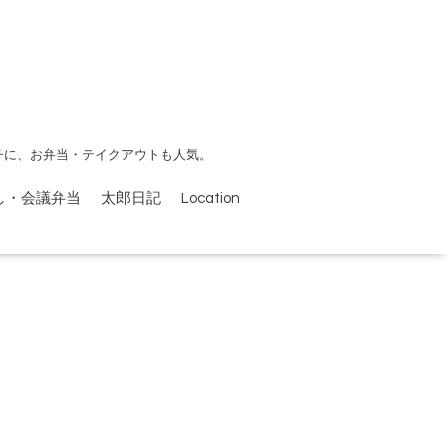
チに、お弁当・テイクアウトも人気。
し・会議弁当
太郎日記
Location