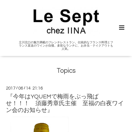
立川北口の魅力満載のフレンチレストラン。伝統的なフランス料理とフ
ランス直送のワインが自慢。多彩なランチに、お弁当・テイクアウトも
人気。
Topics
2017
/
06
/
14 21:16
『今年はYQUEMで梅雨をぶっ飛ば
せ！！！ 須藤秀章氏主催 至福の白夜ワイ
ン会のお知らせ』