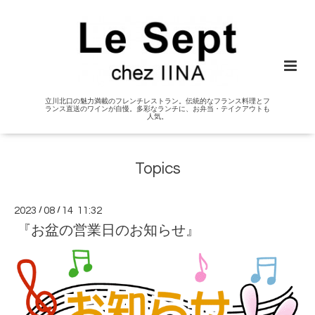
立川北口の魅力満載のフレンチレストラン。伝統的なフランス料理とフ
ランス直送のワインが自慢。多彩なランチに、お弁当・テイクアウトも
人気。
Topics
2023
/
08
/
14 11:32
『お盆の営業日のお知らせ』