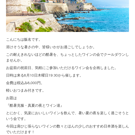
こんにちは飯名です。
溶けそうな暑さの中、皆様いかがお過ごしでしょうか。
この耐えきれないほどの酷暑を、ちょっとしたワインの会でクールダウンし
ませんか。
お盆前の祝前日、気軽にご参加いただけるワイン会を企画しました。
日時は来る8月10日木曜日19:30から催します。
会費は税込み8,000円。
軽いおつまみ付きです。
お題は
『酷暑克服・真夏の夜とワイン達』
とにかく、気楽においしいワインを飲んで、暑い夏の夜を楽しく過ごそうと
いう会です。
今回は肩ひじ張らないワインの数々とほんの少しのおすすめ日本酒を楽しん
でいただけます！