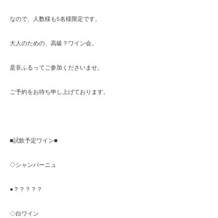
なので、人数様も5名様限定です。
大人のための、高級？ワイン会。
是非ふるってご参加くださいませ。
ご予約をお待ち申し上げております。
■試飲予定ワイン■
◇シャンパーニュ
●？？？？？
◇白ワイン