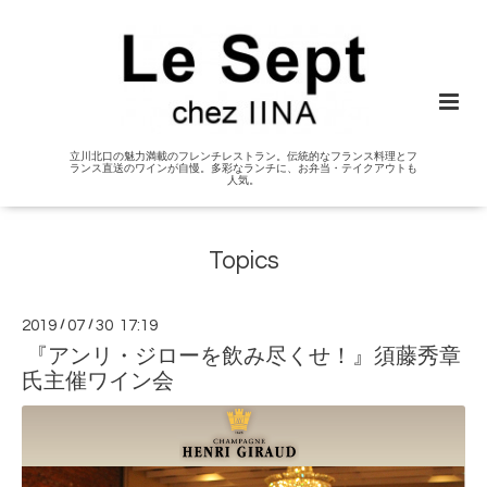
立川北口の魅力満載のフレンチレストラン。伝統的なフランス料理とフ
ランス直送のワインが自慢。多彩なランチに、お弁当・テイクアウトも
人気。
Topics
2019
/
07
/
30 17:19
『アンリ・ジローを飲み尽くせ！』須藤秀章
氏主催ワイン会