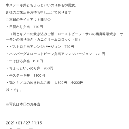
牛ステーキ丼とちょっといいのり弁も御用意。
皆様のご来店をお待ち申し上げております
◇本日のテイクアウト商品◇
・日替わり弁当 770円
（鶏とキノコの炊き込みご飯・ローストビーフ・サバの幽庵味噌焼き・サ
ーモンの照り焼き・カニクリームコロッケ・他）
・ビストロ弁当アレンジバージョン 770円
・ハンバーグ＆ローストビーフ弁当アレンジバージョン 770円
・牛そぼろ弁当 850円
・ちょっといいのり弁 980円
・牛ステーキ丼 1100円
・鶏とキノコの炊き込みご飯 大300円 小200円
以上です。
※写真は本日のお弁当
2021
/
01
/
27 11:15