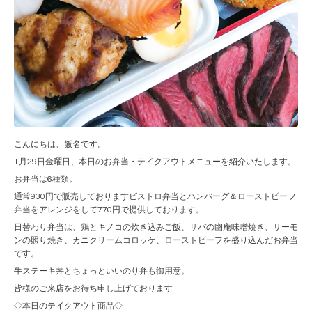
こんにちは、飯名です。
1月29日金曜日、本日のお弁当・テイクアウトメニューを紹介いたします。
お弁当は6種類。
通常930円で販売しておりますビストロ弁当とハンバーグ＆ローストビーフ
弁当をアレンジをして770円で提供しております。
日替わり弁当は、鶏とキノコの炊き込みご飯、サバの幽庵味噌焼き、サーモ
ンの照り焼き、カニクリームコロッケ、ローストビーフを盛り込んだお弁当
です。
牛ステーキ丼とちょっといいのり弁も御用意。
皆様のご来店をお待ち申し上げております
◇本日のテイクアウト商品◇