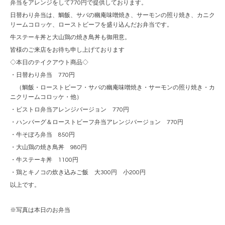
弁当をアレンジをして770円で提供しております。
日替わり弁当は、鯛飯、サバの幽庵味噌焼き、サーモンの照り焼き、カニク
リームコロッケ、ローストビーフを盛り込んだお弁当です。
牛ステーキ丼と大山鶏の焼き鳥丼も御用意。
皆様のご来店をお待ち申し上げております
◇本日のテイクアウト商品◇
・日替わり弁当 770円
（鯛飯・ローストビーフ・サバの幽庵味噌焼き・サーモンの照り焼き・カ
ニクリームコロッケ・他）
・ビストロ弁当アレンジバージョン 770円
・ハンバーグ＆ローストビーフ弁当アレンジバージョン 770円
・牛そぼろ弁当 850円
・大山鶏の焼き鳥丼 980円
・牛ステーキ丼 1100円
・鶏とキノコの炊き込みご飯 大300円 小200円
以上です。
※写真は本日のお弁当