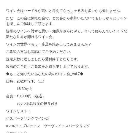
ワイン会はハードルが高いと考えてらっしゃる方も多いかも知れません。
ただ、この会は気軽な会で、どの会から参加いただいてもしっかりとワイン
を楽しんで体験して頂けます。
皆様のワインへ対する思い・知識がさらに深く、そして膨らんでいくような
新たな世界が開けるワイン会。
ワインの世界へもう一歩足を踏み出してみませんか？
ご希望の方はお電話にてご予約ください。
規定人数に達しましたら受付終了となります。
皆様のご予約・ご参加をお待ち申し上げております。
◆もっと知りたいあなたの為のワイン会_vol.7◆
日時：2023年9/16（土）
18:30から
会費：10,000円（税込）
※おつまみ程度の軽食付き
ワインリスト：
◇スパークリングワイン◇
●マルク・ブレディフ ヴーヴレイ・スパークリング
◇白ワイン◇