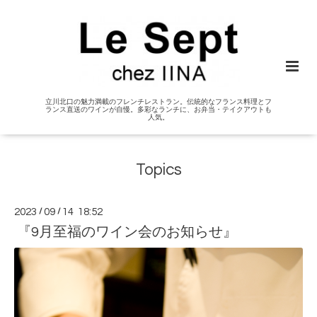
立川北口の魅力満載のフレンチレストラン。伝統的なフランス料理とフ
ランス直送のワインが自慢。多彩なランチに、お弁当・テイクアウトも
人気。
Topics
2023
/
09
/
14 18:52
『9月至福のワイン会のお知らせ』