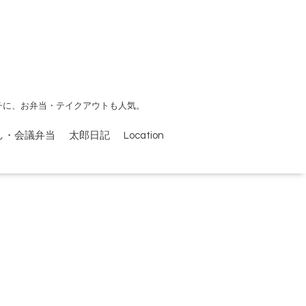
チに、お弁当・テイクアウトも人気。
し・会議弁当
太郎日記
Location