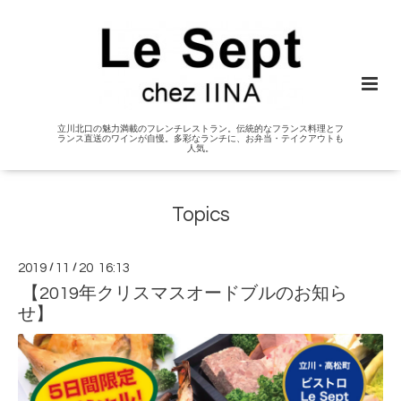
立川北口の魅力満載のフレンチレストラン。伝統的なフランス料理とフ
ランス直送のワインが自慢。多彩なランチに、お弁当・テイクアウトも
人気。
Topics
2019
/
11
/
20 16:13
【2019年クリスマスオードブルのお知ら
せ】