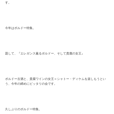
す。
今年はボルドー特集。
題して、『エレガンス薫るボルドー、そして貴腐の女王』
ボルドー古酒と、貴腐ワインの女王＝シャトー・ディケムを楽しもうとい
う、今年の締めにピッタリの会です。
久しぶりのボルドー特集。