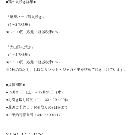
■鶏の丸焼き詳細■
『薩摩ハーブ鶏丸焼き』
（1～2名様用）
★ 2,900円（税別：軽減税率8％）
『大山鶏丸焼き』
（4～5名様用）
★ 9,900円（税別：軽減税率8％）
※2種の鶏とも、お腹にリゾット・ジャガイモを詰めて焼き上げています。
■提供期間■
●12月21日（土）～12月25日（水）
●お引き取り時間：11：30～19：00位
●最終ご予約日：お引取りの2日前まで
●ご予約電話番号：042-540-5117
2019
/
11
/
15 14:24