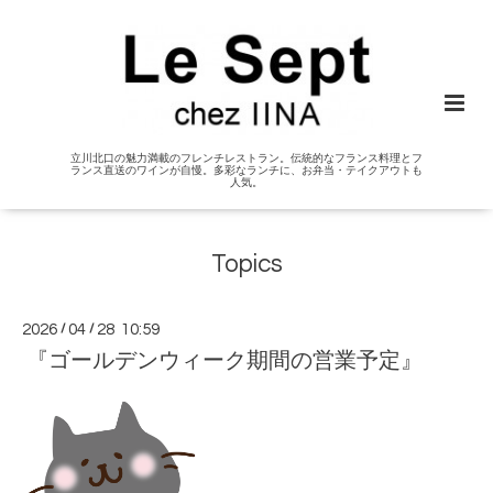
立川北口の魅力満載のフレンチレストラン。伝統的なフランス料理とフ
ランス直送のワインが自慢。多彩なランチに、お弁当・テイクアウトも
人気。
Topics
2026
/
04
/
28 10:59
『ゴールデンウィーク期間の営業予定』