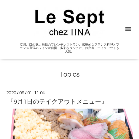
立川北口の魅力満載のフレンチレストラン。伝統的なフランス料理とフ
ランス直送のワインが自慢。多彩なランチに、お弁当・テイクアウトも
人気。
Topics
2020
/
09
/
01 11:04
『9月1日のテイクアウトメニュー』