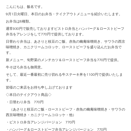
こんにちは、飯名です。
9月1日火曜日、本日のお弁当・テイクアウトメニューを紹介いたします。
お弁当は6種類。
通常930円で販売しておりますビストロ弁当とハンバーグ＆ローストビーフ
弁当をアレンジをして770円で提供しております。
日替わり弁当は、あさりと枝豆のご飯、赤魚の幽庵味噌焼き、サワラの西京
味噌焼き、カニクリームコロッケ、ローストビーフを盛り込んだお弁当で
す。
新メニュー、旬野菜のメンチカツ＆ローストビーフ弁当を770円で提供。
牛そぼろ弁当も御用意。
そして、最近一番最初に売り切れる牛ステーキ丼を1100円で提供いたしま
す。
皆様のご来店をお待ち申し上げております
◇本日のテイクアウト商品◇
・日替わり弁当 770円
（あさりと枝豆のご飯・ローストビーフ・赤魚の幽庵味噌焼き・サワラの
西京味噌焼き・カニクリームコロッケ・他）
・ビストロ弁当アレンジバージョン 770円
・ハンバーグ＆ローストビーフ弁当アレンジバージョン 770円