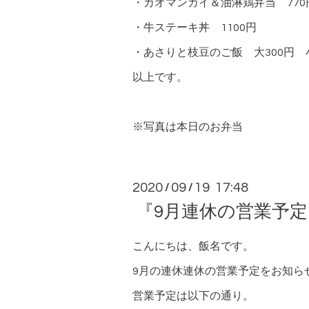
・カオマンガイ＆油淋鶏弁当 770
・牛ステーキ丼 1100円
・あさりと枝豆のご飯 大300円 小
以上です。
※写真は本日のお弁当
2020
09
19 17:48
/
/
『9月連休の営業予定
こんにちは、飯名です。
9月の連休連休の営業予定をお知ら
営業予定は以下の通り。