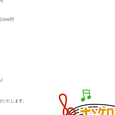
円
200円
』
せいたします。