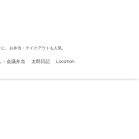
チに、お弁当・テイクアウトも人気。
し・会議弁当
太郎日記
Location