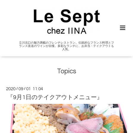
立川北口の魅力満載のフレンチレストラン。伝統的なフランス料理とフ
ランス直送のワインが自慢。多彩なランチに、お弁当・テイクアウトも
人気。
Topics
2020
/
09
/
01 11:04
『9月1日のテイクアウトメニュー』