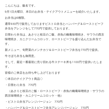
こんにちは、飯名です。
9月1日火曜日、本日のお弁当・テイクアウトメニューを紹介いたします。
お弁当は6種類。
通常930円で販売しておりますビストロ弁当とハンバーグ＆ローストビーフ
弁当をアレンジをして770円で提供しております。
日替わり弁当は、あさりと枝豆のご飯、赤魚の幽庵味噌焼き、サワラの西京
味噌焼き、カニクリームコロッケ、ローストビーフを盛り込んだお弁当で
す。
新メニュー、旬野菜のメンチカツ＆ローストビーフ弁当を770円で提供。
牛そぼろ弁当も御用意。
そして、最近一番最初に売り切れる牛ステーキ丼を1100円で提供いたしま
す。
皆様のご来店をお待ち申し上げております
◇本日のテイクアウト商品◇
・日替わり弁当 770円
（あさりと枝豆のご飯・ローストビーフ・赤魚の幽庵味噌焼き・サワラの
西京味噌焼き・カニクリームコロッケ・他）
・ビストロ弁当アレンジバージョン 770円
・ハンバーグ＆ローストビーフ弁当アレンジバージョン 770円