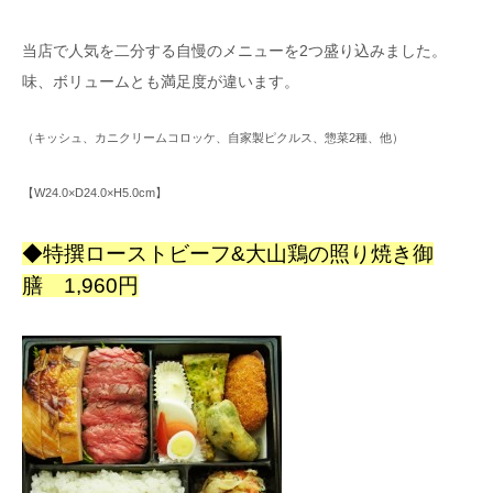
当店で人気を二分する自慢のメニューを2つ盛り込みました。
味、ボリュームとも満足度が違います。
（キッシュ、カニクリームコロッケ、自家製ピクルス、惣菜2種、他）
【W24.0×D24.0×H5.0cm】
◆特撰ローストビーフ&大山鶏の照り焼き御
膳 1,960円