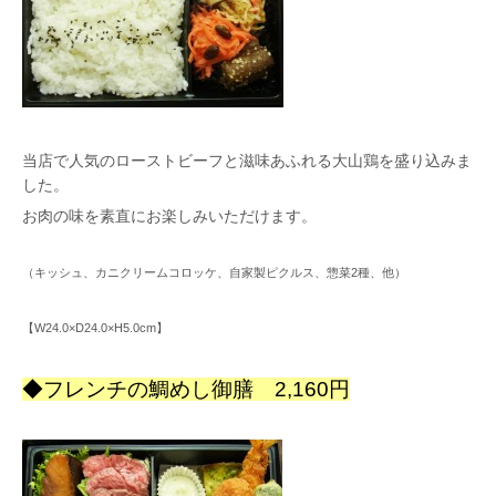
当店で人気のローストビーフと滋味あふれる大山鶏を盛り込みま
した。
お肉の味を素直にお楽しみいただけます。
（キッシュ、カニクリームコロッケ、自家製ピクルス、惣菜2種、他）
【W24.0×D24.0×H5.0cm】
◆フレンチの鯛めし御膳 2,160円