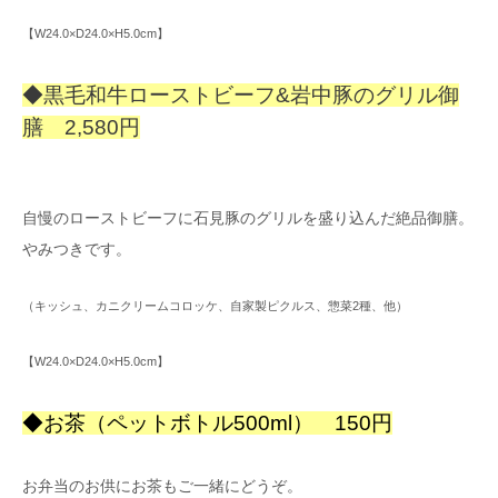
【W24.0×D24.0×H5.0cm】
◆黒毛和牛ローストビーフ&岩中豚のグリル御
膳 2,580円
自慢のローストビーフに石見豚のグリルを盛り込んだ絶品御膳。
やみつきです。
（キッシュ、カニクリームコロッケ、自家製ピクルス、惣菜2種、他）
【W24.0×D24.0×H5.0cm】
◆お茶（ペットボトル500ml） 150円
お弁当のお供にお茶もご一緒にどうぞ。