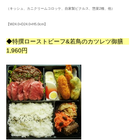
（キッシュ、カニクリームコロッケ、自家製ピクルス、惣菜2種、他）
【W24.0×D24.0×H5.0cm】
◆特撰ローストビーフ&若鳥のカツレツ御膳
1,960円