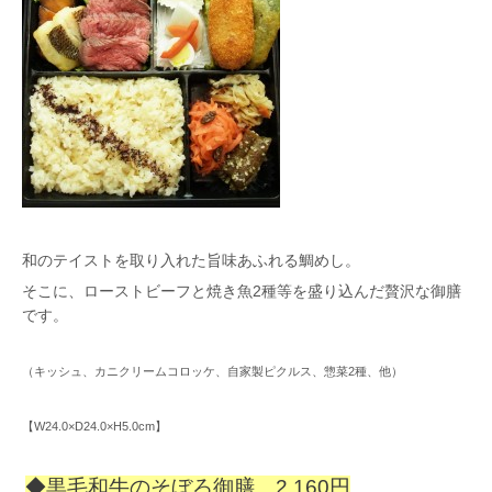
和のテイストを取り入れた旨味あふれる鯛めし。
そこに、ローストビーフと焼き魚2種等を盛り込んだ贅沢な御膳
です。
（キッシュ、カニクリームコロッケ、自家製ピクルス、惣菜2種、他）
【W24.0×D24.0×H5.0cm】
◆黒毛和牛のそぼろ御膳 2,160円