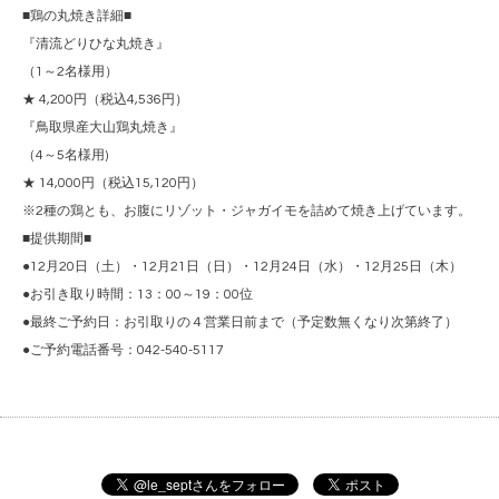
■鶏の丸焼き詳細■
『清流どりひな丸焼き』
（1～2名様用）
★ 4,200円（税込4,536円）
『鳥取県産大山鶏丸焼き』
（4～5名様用)
★ 14,000円（税込15,120円）
※2種の鶏とも、お腹にリゾット・ジャガイモを詰めて焼き上げています。
■提供期間■
●12月20日（土）・12月21日（日）・12月24日（水）・12月25日（木）
●お引き取り時間：13：00～19：00位
●最終ご予約日：お引取りの４営業日前まで（予定数無くなり次第終了）
●ご予約電話番号：042-540-5117