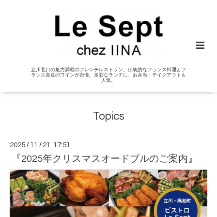
立川北口の魅力満載のフレンチレストラン。伝統的なフランス料理とフ
ランス直送のワインが自慢。多彩なランチに、お弁当・テイクアウトも
人気。
Topics
2025
/
11
/
21 17:51
『2025年クリスマスオードブルのご案内』