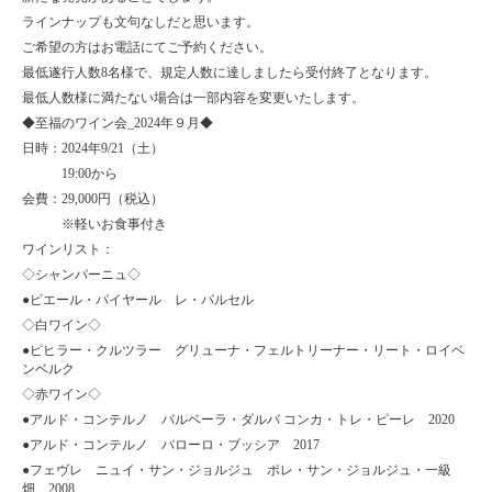
ラインナップも文句なしだと思います。
ご希望の方はお電話にてご予約ください。
最低遂行人数8名様で、規定人数に達しましたら受付終了となります。
最低人数様に満たない場合は一部内容を変更いたします。
◆至福のワイン会_2024年９月◆
日時：2024年9/21（土）
19:00から
会費：29,000円（税込）
※軽いお食事付き
ワインリスト：
◇シャンパーニュ◇
●ピエール・パイヤール レ・パルセル
◇白ワイン◇
●
ピヒラー・クルツラー グリューナ・フェルトリーナー
・リート・ロイベ
ンベルク
◇赤ワイン◇
●
アルド・コンテルノ
バルベーラ・ダルバ コンカ・トレ・ピーレ 2020
●
アルド・コンテルノ バローロ・ブッシア 2017
●フェヴレ ニュイ・サン・ジョルジュ ポレ・サン・ジョルジュ・一級
畑 2008