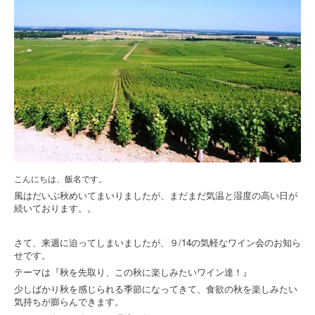
こんにちは、飯名です。
風はだいぶ秋めいてまいりましたが、まだまだ気温と湿度の高い日が
続いております。。
９/14
さて、来週に迫ってしまいましたが、
の気軽なワイン会のお知ら
せです。
テーマは『秋を先取り、この秋に楽しみたいワイン達！』
少しばかり秋を感じられる季節になってきて、食欲の秋を楽しみたい
気持ちが膨らんできます。