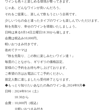
ワインも色々と楽しめる環境が整ってきます。
じゃあ、どんなワインが良いんだろう。
それをご提案し、楽しんで飲もうという企画です。
少しいつもの会と違ったタイプのワインも楽しんでいただけます。
秋を先取り、幸せのワインを堪能いたしましょう。
日時は来る
9
月
14
日土曜日
18:30
から催します。
会費は税込み
10,000
円。
軽いおつまみ付きです。
改めてテーマは
『
秋を先取り、この秋に楽しみたいワイン達！
』
毎度のことながら、ギリギリの価格設定。
皆様のご予約をお待ち申し上げております。
ご希望の方はお電話にてご予約ください。
規定人数に達しましたら受付終了となります。
◆
もっとり知りたいあなたの為のワイン会
_2024
年
9
月◆
日時：
2024
年
9/14
（土）
18:30
から
会費：
10,000
円（税込）
※軽いおつまみ付き