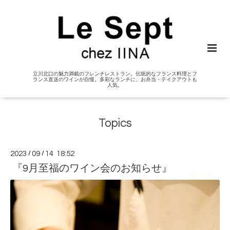
立川北口の魅力満載のフレンチレストラン。伝統的なフランス料理とフ
ランス直送のワインが自慢。多彩なランチに、お弁当・テイクアウトも
人気。
Topics
2023
/
09
/
14 18:52
『9月至福のワイン会のお知らせ』