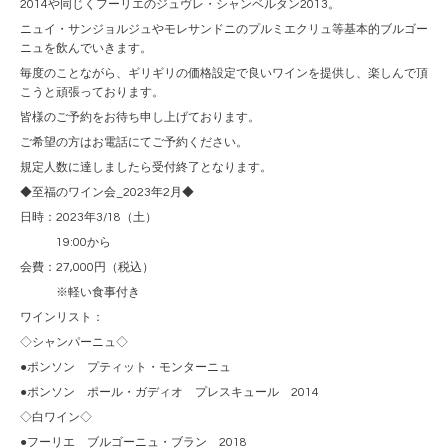
2014や同じくフーリエのジュヴレ・シャンベルタン2013。
ニュイ・サンジョルジュやモレサンドニのプルミエクリュ等基本的ブルゴー
ニュを飲んでいきます。
毎度のことながら、ギリギリの価格設定で良いワインを提供し、楽しんで頂
こうと頑張っております。
皆様のご予約をお待ち申し上げております。
ご希望の方はお電話にてご予約ください。
規定人数に達しましたら受付終了となります。
◆至福のワイン会_2023年2月◆
日時：2023年3/18（土）
19:00から
会費：27,000円（税込）
※軽い食事付き
ワインリスト：
◇シャンパーニュ◇
●ポンソン プティット・モンターニュ
●ポンソン ポール・ガディオ プレスキュール 2014
◇白ワイン◇
●フーリエ ブルゴーニュ・ブラン 2018