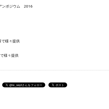
ンポジウム　2016
算で様々提供
様々提供