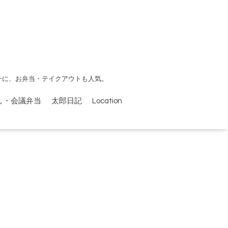
チに、お弁当・テイクアウトも人気。
し・会議弁当
太郎日記
Location