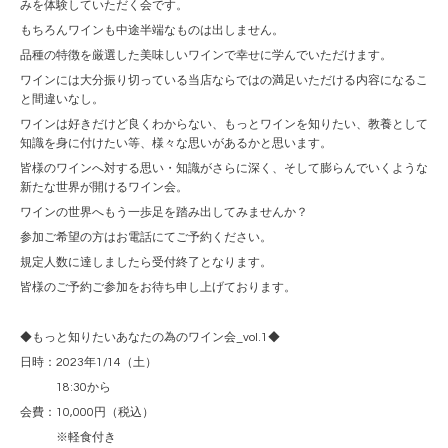
みを体験していただく会です。
もちろんワインも中途半端なものは出しません。
品種の特徴を厳選した美味しいワインで幸せに学んでいただけます。
ワインには大分振り切っている当店ならではの満足いただける内容になるこ
と間違いなし。
ワインは好きだけど良くわからない、もっとワインを知りたい、教養として
知識を身に付けたい等、様々な思いがあるかと思います。
皆様のワインへ対する思い・知識がさらに深く、そして膨らんでいくような
新たな世界が開けるワイン会。
ワインの世界へもう一歩足を踏み出してみませんか？
参加ご希望の方はお電話にてご予約ください。
規定人数に達しましたら受付終了となります。
皆様のご予約ご参加をお待ち申し上げております。
◆もっと知りたいあなたの為のワイン会_vol.1◆
日時：2023年1/14（土）
18:30から
会費：10,000円（税込）
※軽食付き