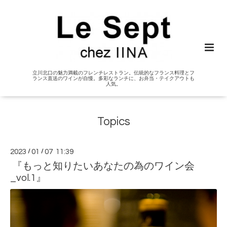
立川北口の魅力満載のフレンチレストラン。伝統的なフランス料理とフ
ランス直送のワインが自慢。多彩なランチに、お弁当・テイクアウトも
人気。
Topics
2023
/
01
/
07 11:39
『もっと知りたいあなたの為のワイン会
_vol.1』