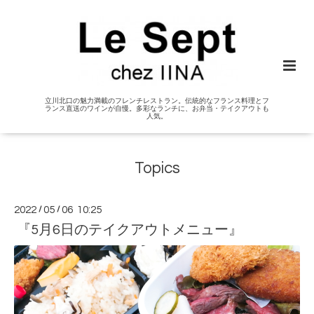
立川北口の魅力満載のフレンチレストラン。伝統的なフランス料理とフ
ランス直送のワインが自慢。多彩なランチに、お弁当・テイクアウトも
人気。
Topics
2022
/
05
/
06 10:25
『5月6日のテイクアウトメニュー』