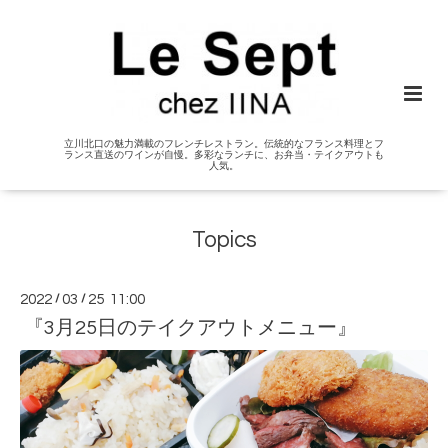
立川北口の魅力満載のフレンチレストラン。伝統的なフランス料理とフ
ランス直送のワインが自慢。多彩なランチに、お弁当・テイクアウトも
人気。
Topics
2022
/
03
/
25 11:00
『3月25日のテイクアウトメニュー』