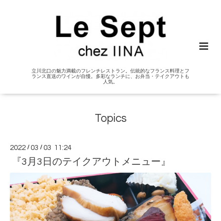
立川北口の魅力満載のフレンチレストラン。伝統的なフランス料理とフ
ランス直送のワインが自慢。多彩なランチに、お弁当・テイクアウトも
人気。
Topics
2022
/
03
/
03 11:24
『3月3日のテイクアウトメニュー』