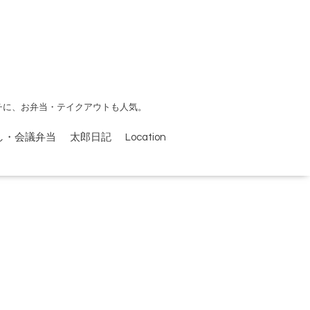
チに、お弁当・テイクアウトも人気。
し・会議弁当
太郎日記
Location