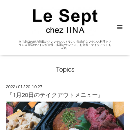
立川北口の魅力満載のフレンチレストラン。伝統的なフランス料理とフ
ランス直送のワインが自慢。多彩なランチに、お弁当・テイクアウトも
人気。
Topics
2022
/
01
/
20 10:27
『1月20日のテイクアウトメニュー』