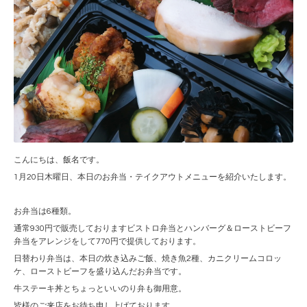
こんにちは、飯名です。
1月20日木曜日、本日のお弁当・テイクアウトメニューを紹介いたします。
お弁当は6種類。
通常930円で販売しておりますビストロ弁当とハンバーグ＆ローストビーフ
弁当をアレンジをして770円で提供しております。
日替わり弁当は、本日の炊き込みご飯、焼き魚2種、カニクリームコロッ
ケ、ローストビーフを盛り込んだお弁当です。
牛ステーキ丼とちょっといいのり弁も御用意。
皆様のご来店をお待ち申し上げております