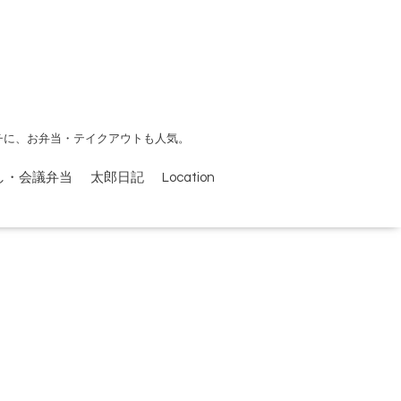
チに、お弁当・テイクアウトも人気。
し・会議弁当
太郎日記
Location