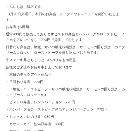
こんにちは、飯名です。
10月26日火曜日、本日のお弁当・テイクアウトメニューを紹介いたしま
す。
お弁当は6種類。
通常930円で販売しておりますビストロ弁当とハンバーグ＆ローストビーフ
弁当をアレンジをして770円で提供しております。
日替わり弁当は、鯛飯、サバの柚庵味噌焼き、サーモンの照り焼き、カニク
リームコロッケ、ローストビーフを盛り込んだお弁当です。
牛ステーキ丼とちょっといいのり弁も御用意。
皆様のご来店をお待ち申し上げております
◇本日のテイクアウト商品◇
・日替わり弁当 770円
（鯛飯・ローストビーフ・サバの柚庵味噌焼き・サーモンの照り焼き・カ
ニクリームコロッケ・他）
・ビストロ弁当アレンジバージョン 770円
・ハンバーグ＆ローストビーフ弁当アレンジバージョン 770円
・ちょっといいのり弁 980円
・カオマンガイ・油淋鶏弁当 880円