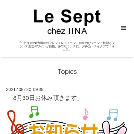
立川北口の魅力満載のフレンチレストラン。伝統的なフランス料理とフ
ランス直送のワインが自慢。多彩なランチに、お弁当・テイクアウトも
人気。
Topics
2021
/
08
/
30 09:38
「8月30日お休み頂きます」