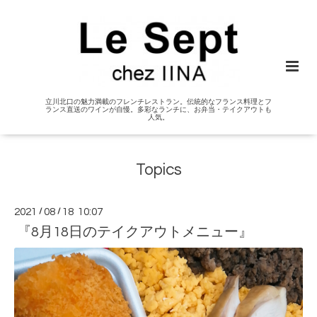
立川北口の魅力満載のフレンチレストラン。伝統的なフランス料理とフ
ランス直送のワインが自慢。多彩なランチに、お弁当・テイクアウトも
人気。
Topics
2021
/
08
/
18 10:07
『8月18日のテイクアウトメニュー』