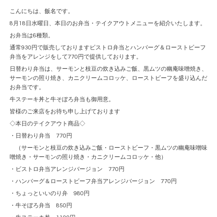
こんにちは、飯名です。
8月18日水曜日、本日のお弁当・テイクアウトメニューを紹介いたします。
お弁当は6種類。
通常930円で販売しておりますビストロ弁当とハンバーグ＆ローストビーフ
弁当をアレンジをして770円で提供しております。
日替わり弁当は、サーモンと枝豆の炊き込みご飯、黒ムツの幽庵味噌焼き、
サーモンの照り焼き、カニクリームコロッケ、ローストビーフを盛り込んだ
お弁当です。
牛ステーキ丼と牛そぼろ弁当も御用意。
皆様のご来店をお待ち申し上げております
◇本日のテイクアウト商品◇
・日替わり弁当 770円
（サーモンと枝豆の炊き込みご飯・ローストビーフ・黒ムツの幽庵味噌味
噌焼き・サーモンの照り焼き・カニクリームコロッケ・他）
・ビストロ弁当アレンジバージョン 770円
・ハンバーグ＆ローストビーフ弁当アレンジバージョン 770円
・ちょっといいのり弁 980円
・牛そぼろ弁当 850円