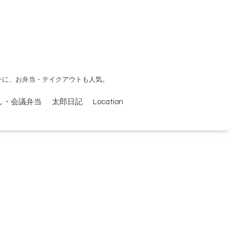
チに、お弁当・テイクアウトも人気。
し・会議弁当
太郎日記
Location