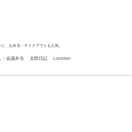
チに、お弁当・テイクアウトも人気。
し・会議弁当
太郎日記
Location