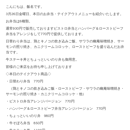
こんにちは、飯名です。
3月26日金曜日、本日のお弁当・テイクアウトメニューを紹介いたします。
お弁当は6種類。
通常930円で販売しておりますビストロ弁当とハンバーグ＆ローストビーフ
弁当をアレンジをして770円で提供しております。
日替わり弁当は、鶏とキノコの炊き込みご飯、サワラの幽庵味噌焼き、サー
モンの照り焼き、カニクリームコロッケ、ローストビーフを盛り込んだお弁
当です。
牛ステーキ丼とちょっといいのり弁も御用意。
皆様のご来店をお待ち申し上げております
◇本日のテイクアウト商品◇
・日替わり弁当 770円
（鶏とキノコの炊き込みご飯・ローストビーフ・サワラの幽庵味噌焼き・
サーモンの照り焼き・カニクリームコロッケ・他）
・ビストロ弁当アレンジバージョン 770円
・ハンバーグ＆ローストビーフ弁当アレンジバージョン 770円
・ちょっといいのり弁 980円
・牛そぼろ弁当 850円