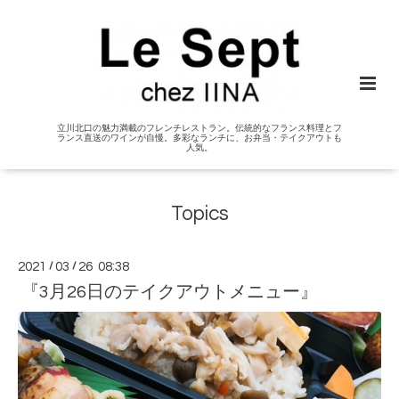
立川北口の魅力満載のフレンチレストラン。伝統的なフランス料理とフ
ランス直送のワインが自慢。多彩なランチに、お弁当・テイクアウトも
人気。
Topics
2021
/
03
/
26 08:38
『3月26日のテイクアウトメニュー』