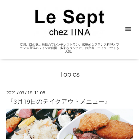
立川北口の魅力満載のフレンチレストラン。伝統的なフランス料理とフ
ランス直送のワインが自慢。多彩なランチに、お弁当・テイクアウトも
人気。
Topics
2021
/
03
/
19 11:05
『3月19日のテイクアウトメニュー』