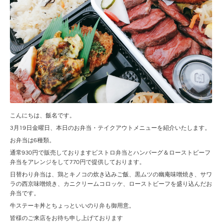
こんにちは、飯名です。
3月19日金曜日、本日のお弁当・テイクアウトメニューを紹介いたします。
お弁当は6種類。
通常930円で販売しておりますビストロ弁当とハンバーグ＆ローストビーフ
弁当をアレンジをして770円で提供しております。
日替わり弁当は、鶏とキノコの炊き込みご飯、黒ムツの幽庵味噌焼き、サワ
ラの西京味噌焼き、カニクリームコロッケ、ローストビーフを盛り込んだお
弁当です。
牛ステーキ丼とちょっといいのり弁も御用意。
皆様のご来店をお待ち申し上げております