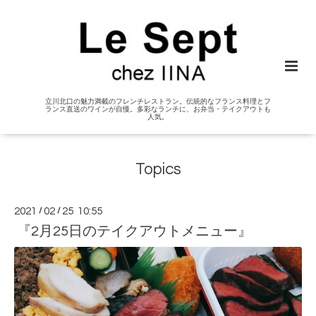
立川北口の魅力満載のフレンチレストラン。伝統的なフランス料理とフ
ランス直送のワインが自慢。多彩なランチに、お弁当・テイクアウトも
人気。
Topics
2021
/
02
/
25 10:55
『2月25日のテイクアウトメニュー』