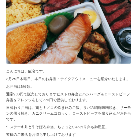
こんにちは、飯名です。
2月25日木曜日、本日のお弁当・テイクアウトメニューを紹介いたします。
お弁当は6種類。
通常930円で販売しておりますビストロ弁当とハンバーグ＆ローストビーフ
弁当をアレンジをして770円で提供しております。
日替わり弁当は、鶏とキノコの炊き込みご飯、サバの幽庵味噌焼き、サーモ
ンの照り焼き、カニクリームコロッケ、ローストビーフを盛り込んだお弁当
です。
牛ステーキ丼と牛そぼろ弁当、ちょっといいのり弁も御用意。
皆様のご来店をお待ち申し上げております