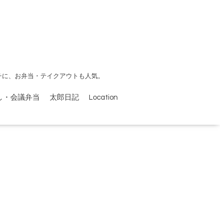
チに、お弁当・テイクアウトも人気。
し・会議弁当
太郎日記
Location