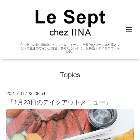
立川北口の魅力満載のフレンチレストラン。伝統的なフランス料理とフ
ランス直送のワインが自慢。多彩なランチに、お弁当・テイクアウトも
人気。
Topics
2021
/
01
/
23 08:54
『1月23日のテイクアウトメニュー』