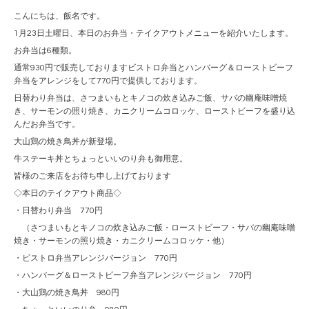
こんにちは、飯名です。
1月23日土曜日、本日のお弁当・テイクアウトメニューを紹介いたします。
お弁当は6種類。
通常930円で販売しておりますビストロ弁当とハンバーグ＆ローストビーフ
弁当をアレンジをして770円で提供しております。
日替わり弁当は、さつまいもとキノコの炊き込みご飯、サバの幽庵味噌焼
き、サーモンの照り焼き、カニクリームコロッケ、ローストビーフを盛り込
んだお弁当です。
大山鶏の焼き鳥丼が新登場。
牛ステーキ丼とちょっといいのり弁も御用意。
皆様のご来店をお待ち申し上げております
◇本日のテイクアウト商品◇
・日替わり弁当 770円
（さつまいもとキノコの炊き込みご飯・ローストビーフ・サバの幽庵味噌
焼き・サーモンの照り焼き・カニクリームコロッケ・他）
・ビストロ弁当アレンジバージョン 770円
・ハンバーグ＆ローストビーフ弁当アレンジバージョン 770円
・大山鶏の焼き鳥丼 980円