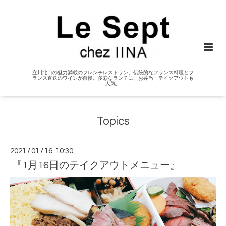
立川北口の魅力満載のフレンチレストラン。伝統的なフランス料理とフ
ランス直送のワインが自慢。多彩なランチに、お弁当・テイクアウトも
人気。
Topics
2021
/
01
/
16 10:30
『1月16日のテイクアウトメニュー』