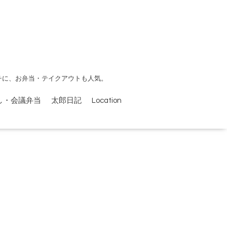
チに、お弁当・テイクアウトも人気。
し・会議弁当
太郎日記
Location