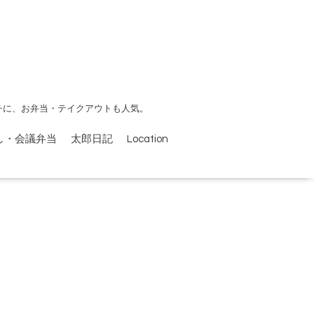
チに、お弁当・テイクアウトも人気。
し・会議弁当
太郎日記
Location