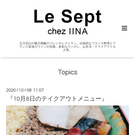
立川北口の魅力満載のフレンチレストラン。伝統的なフランス料理とフ
ランス直送のワインが自慢。多彩なランチに、お弁当・テイクアウトも
人気。
Topics
2020
/
10
/
08 11:07
『10月8日のテイクアウトメニュー』