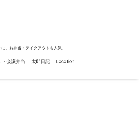
チに、お弁当・テイクアウトも人気。
し・会議弁当
太郎日記
Location